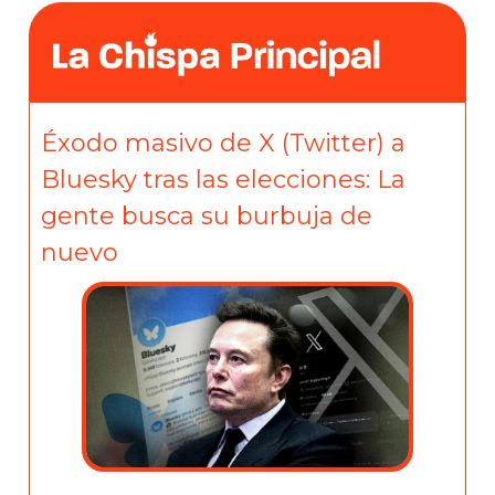
Éxodo masivo de X (Twitter) a
Bluesky tras las elecciones: La
gente busca su burbuja de
nuevo