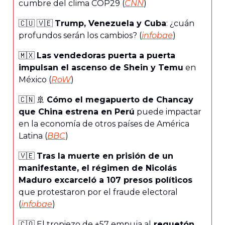
cumbre del clima COP29 (
CNÑ
)
🇨🇺 🇻🇪
Trump, Venezuela y Cuba
: ¿cuán
profundos serán los cambios? (
infobae
)
🇲🇽
Las vendedoras puerta a puerta
impulsan el ascenso de Shein y Temu
en
México (
RoW
)
🇨🇳 🚢
Cómo el megapuerto de Chancay
que China estrena en Perú
puede impactar
en la economía de otros países de América
Latina (
BBC
)
🇻🇪
Tras la muerte en prisión de un
manifestante, el régimen de Nicolás
Maduro excarceló a 107 presos políticos
que protestaron por el fraude electoral
(
infobae
)
🇨🇴 El tropiezo de +57 empuja al
reguetón