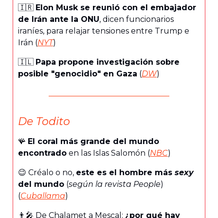
🇮🇷
Elon Musk se reunió con el embajador
de Irán ante la ONU
, dicen funcionarios
iraníes, para relajar tensiones entre Trump e
Irán (
NYT
)
🇮🇱
Papa propone investigación sobre
posible "genocidio" en Gaza
(
DW
)
De Todito
🪸
El coral más grande del mundo
encontrado
en las Islas Salomón (
NBC
)
😉 Créalo o no,
este es el hombre más
sexy
del mundo
(
según la revista People
)
(
Cuballama
)
👨‍🎤 De Chalamet a Mescal:
¿por qué hay