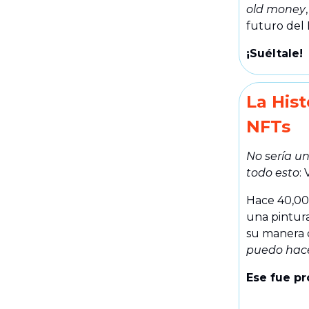
old money
futuro del 
¡Suéltale!
La Hist
NFTs
No sería u
todo esto
:
Hace 40,00
una pintura
su manera 
puedo hac
Ese fue p