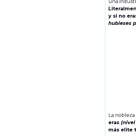
una industr
Literalmen
y si no era
hubieses 
La nobleza 
eras
(nivel
más elite 