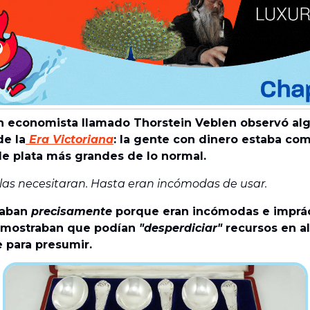
un economista llamado Thorstein Veblen observó al
de la
Era Victoriana
: la gente con dinero estaba co
e plata más grandes de lo normal.
las necesitaran. Hasta eran incómodas de usar.
raban
precisamente
porque eran incómodas e imprác
mostraban que podían
"desperdiciar"
recursos en a
 para presumir.