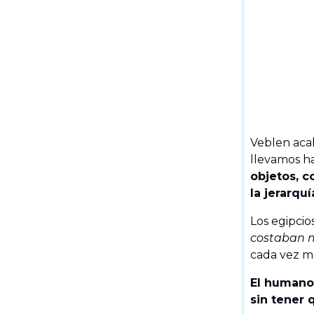
Veblen aca
llevamos h
objetos, 
la jerarquí
Los egipci
costaban 
cada vez má
El humano
sin tener 