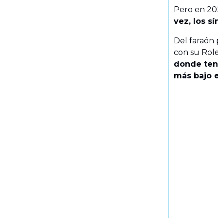
Pero en 20
vez, los s
Del faraón
con su Rol
donde tene
más bajo e