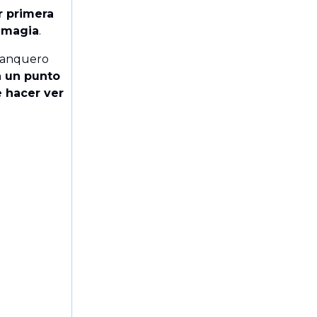
r primera
u magia
.
 banquero
a un punto
e hacer ver