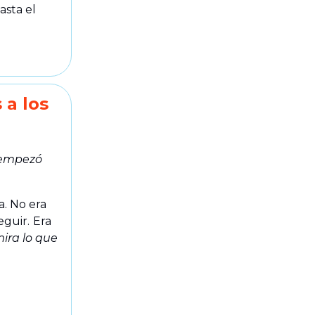
asta el
 a los
 empezó
. No era
eguir.
Era
mira lo que