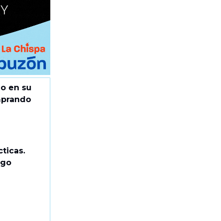
go en su
mprando
ticas.
lgo