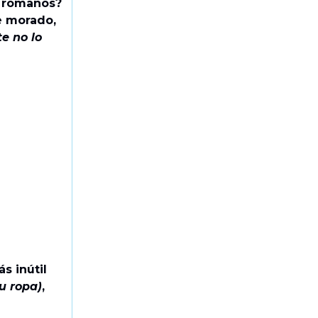
 romanos?
e morado,
e no lo
s inútil
tu ropa)
,