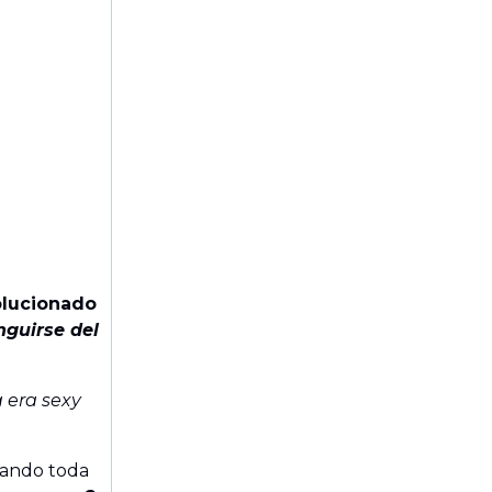
lucionado
nguirse del
 era sexy
reando toda