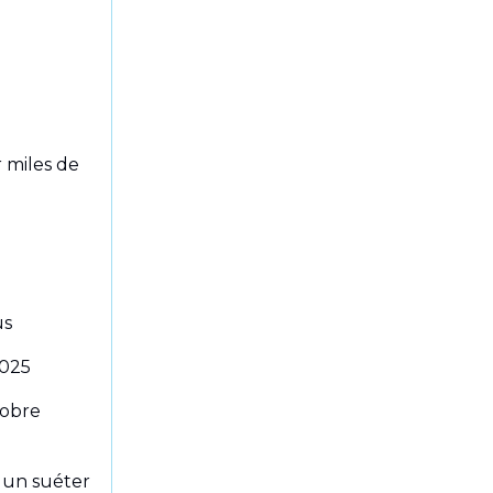
 miles de
us
2025
sobre
 un suéter