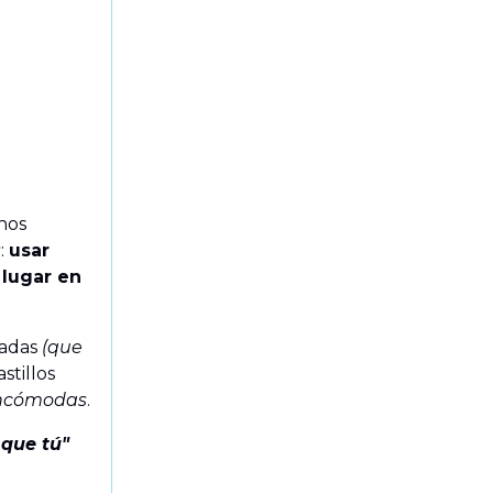
nos
s
:
usar
 lugar en
radas
(que
stillos
incómodas
.
 que tú"