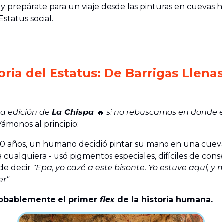
, y prepárate para un viaje desde las pinturas en cuevas h
Estatus social.
oria del Estatus: De Barrigas Llenas
na edición de
La Chispa
🔥
si no rebuscamos en donde
 Vámonos al principio:
0 años, un humano decidió pintar su mano en una cueva
 cualquiera - usó pigmentos especiales, difíciles de cons
de decir
"Epa, yo cazé a este bisonte. Yo estuve aquí, y 
er"
robablemente el primer
flex
de la historia humana.