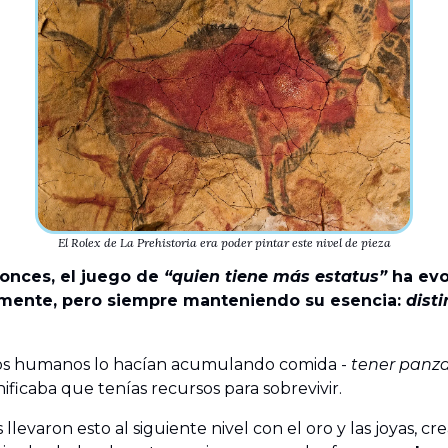
El Rolex de La Prehistoria era poder pintar este nivel de pieza
onces, el juego de
“quien tiene más estatus”
ha evo
mente, pero siempre manteniendo su esencia:
disti
os humanos lo hacían acumulando comida -
tener panza
ificaba que tenías recursos para sobrevivir.
 llevaron esto al siguiente nivel con el oro y las joyas, c