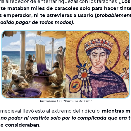
ia alrededor de enterrar riquezas con los faraones. ¿
Los
te mataban miles de caracoles solo para hacer tint
s emperador, ni te atrevieras a usarlo (
probablement
podido pagar de todos modos)
.
Justiniano I en “Púrpura de Tiro”
medieval llevó esto al extremo del ridículo:
mientras má
 no poder ni vestirte solo por lo complicada que era 
te consideraban.