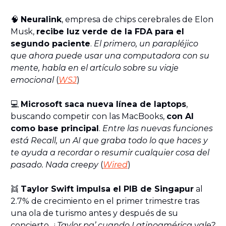
🧠
Neuralink
, empresa de chips cerebrales de Elon
Musk,
recibe luz verde de la FDA para el
segundo paciente
.
El primero, un parapléjico
que ahora puede usar una computadora con su
mente, habla en el artículo sobre su viaje
emocional
(
WSJ
)
💻️
Microsoft saca nueva línea de laptops
,
buscando competir con las MacBooks,
con AI
como base principal
.
Entre las nuevas funciones
está Recall, un AI que graba todo lo que haces y
te ayuda a recordar o resumir cualquier cosa del
pasado. Nada creepy
(
Wired
)
👯
Taylor Swift impulsa el PIB de Singapur
al
2.7% de crecimiento en el primer trimestre tras
una ola de turismo antes y después de su
concierto. ¿
Taylor pa’ cuando Latinoamérica vale?