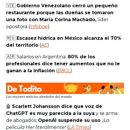
🇻🇪
Gobierno Venezolano cerró un pequeño
restaurante porque las dueñas se tomaron
una foto con María Corina Machado,
líder
opositora (
infobae
)
🇲🇽
Escasez hídrica en México alcanza el 70%
del territorio
(
AE
)
🇦🇷 Salarios en Argentina:
80% de los
profesionales dice tener aumentos que no le
ganan a la inflación
(
BBGL
)
Las mejores noticias alrededor del mundo
🤖
Scarlett Johansson dice que voz de
ChatGPT es muy parecida a la suya
y se arma
de abogados;
OpenAI suspende su uso
.
¡La
película Her literalmente!
(
LA Times
)