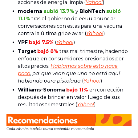
acciones de energía limpia (
Yahoo!
)
moderna
subió 13.7%
y
BioNTech
subió
11.1%
tras el gobierno de eeuu anunciar
conversaciones con estas para una vacuna
contra la última gripe aviar (
Yahoo!
)
YPF
bajó 7.5%
(
Yahoo!
)
Target
bajó 8%
tras mal trimestre, haciendo
enfoque en consumidores presionados por
altos precios.
Hablamos sobre esto hace
poco
, pa’ que vean que uno no está aquí
hablando pura pistolada
(
Yahoo!
)
Williams-Sonoma
bajó 11%
en corrección
después de brincar en valor luego de sus
resultados trimestrales (
Yahoo!
)
Cada edición tendrás nuevo contenido recomendado