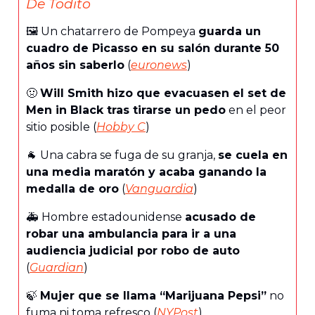
De Todito
🖼️ Un chatarrero de Pompeya
guarda un
cuadro de Picasso en su salón durante 50
años sin saberlo
(
euronews
)
🤢
Will Smith hizo que evacuasen el set de
Men in Black tras tirarse un pedo
en el peor
sitio posible (
Hobby C
)
🐐 Una cabra se fuga de su granja,
se cuela en
una media maratón y acaba ganando la
medalla de oro
(
Vanguardia
)
🚑️ Hombre estadounidense
acusado de
robar una ambulancia para ir a una
audiencia judicial por robo de auto
(
Guardian
)
🍃
Mujer que se llama “Marijuana Pepsi”
no
fuma ni toma refresco (
NYPost
)