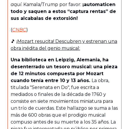
aquí
. Kamala/Trump por favor:
¡automaticen
todo y saquen a estos “captura rentas” de
sus alcabalas de extorsión!
(
CNBC
)
🎵
¡Mozart resucita! Descubren y estrenan una
obra inédita del genio musical:
Una biblioteca en Leipzig, Alemania, ha
desenterrado un tesoro musical: una pieza
de 12 minutos compuesta por Mozart
cuando tenía entre 10 y 13 años.
La obra,
titulada "Serenata en Do", fue escrita a
mediados o finales de la década de 1760 y
consiste en siete movimientos miniatura para
un trío de cuerdas. Este hallazgo se suma a las
más de 600 obras que el prodigio musical
compuso antes de su muerte a los 35 años. La
pieza fue interpretada en público por primera