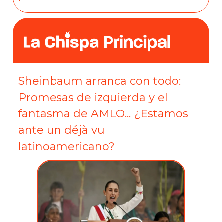
Sheinbaum arranca con todo:
Promesas de izquierda y el
fantasma de AMLO... ¿Estamos
ante un déjà vu
latinoamericano?