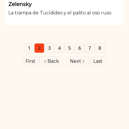
Zelensky
La trampa de Tucídides y el palito al oso ruso
1
2
3
4
5
6
7
8
First
Back
Next
Last